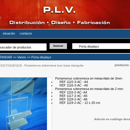
situación
contacto
STANDAR
>>
Varios
>>
Porta displays
producto 
1117/1118/1119 - Portamenus sobremesa luxe base triangular
Portamenus sobremesa en metacrilato de 3mm:
REF 1115-3-AC - A4
REF 1116-3-AC - A5
Portamenus sobremesa en metacrilato de 2 mm:
REF 1116-2-AC- A4
REF 1117-2-AC -A5
REF 1118-2-AC -A6
REF 1119-2-AC - 12 x 20 cm
Artículo en catálogo des