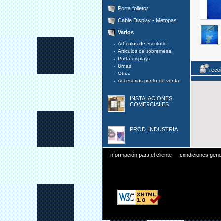
Porta folletos
Cable Display - Metopas
Varios
Artículos de escritorio
Articulos de sobremesa
Porta displays
Urnas
reco
Otros
Accesorios punto de venta
INSTALACIONES
COMERCIALES
PROD. INDUSTRIA
información para el cliente
condiciones gene