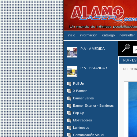
inicio
información
catálogo
newsletter
PLV - A MEDIDA
PLV - E
PLV - ESTANDAR
REF 1116/
Roll Up
X Banner
Banner varios
Banner Exterior - Banderas
Pop Up
Mostradores
Luminosos
Comunicación Visual