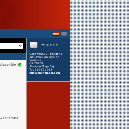
CONTACTO
Calle Metal, 8 - Polígono
Industrial San José de
Valderas
CP 28925
disponible
Alcorcón (España)
Tel. 914 861 013
info@alamolaser.com
de 06/10/2007