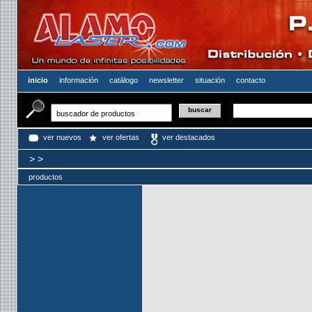
inicio
información
catálogo
newsletter
situación
contacto
ver nuevos
ver ofertas
ver destacados
>
>
productos