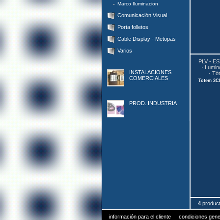
Marco Iluminacion
Comunicación Visual
Porta folletos
Cable Display - Metopas
Varios
PLV - E
·
Lumin
INSTALACIONES
·
Tót
COMERCIALES
Totem 3CLG
PROD. INDUSTRIA
4
produc
información para el cliente
condiciones gene