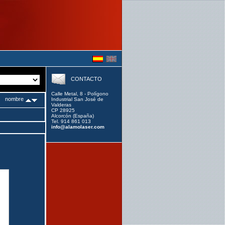
CONTACTO
Calle Metal, 8 - Polígono
nombre
Industrial San José de
Valderas
CP 28925
Alcorcón (España)
Tel. 914 861 013
info@alamolaser.com