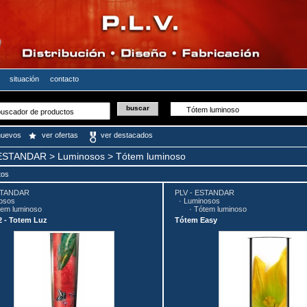
situación
contacto
nuevos
ver ofertas
ver destacados
 ESTANDAR
>
Luminosos
>
Tótem luminoso
tos
STANDAR
PLV - ESTANDAR
osos
·
Luminosos
em luminoso
·
Tótem luminoso
2 - Totem Luz
Tótem Easy