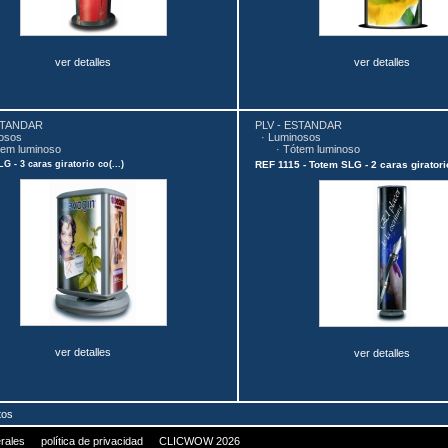
ver detalles
ver detalles
STANDAR
PLV - ESTANDAR
osos
·
Luminosos
em luminoso
·
Tótem luminoso
 - 3 caras giratorio co(...)
REF 1115 - Totem SLG - 2 caras giratori
ver detalles
ver detalles
tos
rales
política de privacidad
CLICWOW 2026