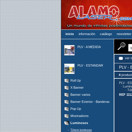
inicio
información
catálogo
newsletter
PLV - A MEDIDA
ver 
PLV - ESTANDAR
PLV -
4
produc
Roll Up
PLV - E
·
Lumin
X Banner
·
Tót
Banner varios
REF 111
Banner Exterior - Banderas
Pop Up
Mostradores
Luminosos
Tótem luminoso