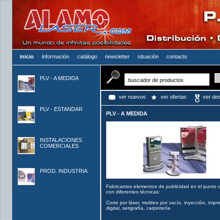
inicio
información
catálogo
newsletter
situación
contacto
PLV - A MEDIDA
ver nuevos
ver ofertas
ver de
PLV - ESTANDAR
PLV - A MEDIDA
INSTALACIONES
COMERCIALES
PROD. INDUSTRIA
Fabricamos elementos de publicidad en el punto 
con diferentes técnicas:
Corte por láser, moldeo por vacío, inyección, impr
digital, serigrafía, carpintería